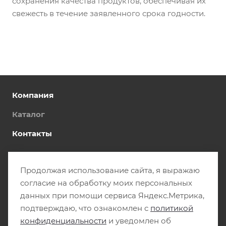
сохранения качества продуктов, обеспечивая их
свежесть в течение заявленного срока годности.
Компания
Каталог
Контакты
Подписаться на рассылку
Продолжая использование сайта, я выражаю
+7 (4942) 45-48-11
согласие на обработку моих персональных
данных при помощи сервиса Яндекс.Метрика,
office@mptech.pro
подтверждаю, что ознакомлен с
политикой
г. Кострома, ул. Галичская, 126В
конфиденциальности
и уведомлен об