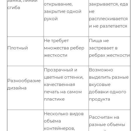
замка, линии
открывание,
закрывается, еда
сгиба
закрытие одной
не
рукой
расплескивается
и не разлетается
Не требует
Пища не
Плотный
множества ребер
застревает в
жесткости
ребрах жесткости
Прозрачный и
Возможно
цветные оттенки,
выделить разные
Разнообразие
качественная
вкусовые
дизайна
печать на самом
добавки одного
пластике
продукта
Несколько видов
Рассчитан на
объёма
разные объемы
контейнеров,