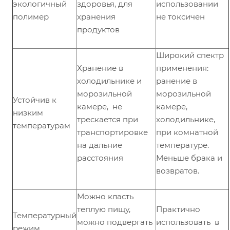
экологичный
здоровья, для
использовании
полимер
хранения
не токсичен
продуктов
Широкий спектр
Хранение в
применения:
холодильнике и
ранение в
морозильной
морозильной
Устойчив к
камере, не
камере,
низким
трескается при
холодильнике,
температурам
транспортировке
при комнатной
на дальние
температуре.
расстояния
Меньше брака и
возвратов.
Можно класть
теплую пищу,
Практично
Температурный
можно подвергать
использовать в
режим