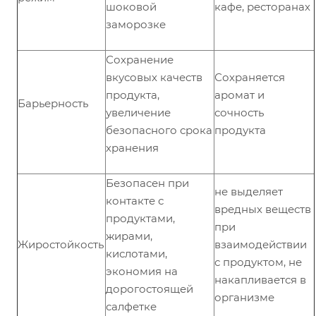
шоковой
кафе, ресторанах
заморозке
Сохранение
вкусовых качеств
Сохраняется
продукта,
аромат и
Барьерность
увеличение
сочность
безопасного срока
продукта
хранения
Безопасен при
не выделяет
контакте с
вредных веществ
продуктами,
при
жирами,
Жиростойкость
взаимодействии
кислотами,
с продуктом, не
экономия на
накапливается в
дорогостоящей
организме
салфетке