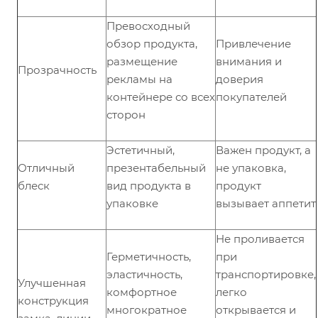
Превосходный
обзор продукта,
Привлечение
размещение
внимания и
Прозрачность
рекламы на
доверия
контейнере со всех
покупателей
сторон
Эстетичный,
Важен продукт, а
Отличный
презентабельный
не упаковка,
блеск
вид продукта в
продукт
упаковке
вызывает аппетит
Не проливается
Герметичность,
при
эластичность,
транспортировке,
Улучшенная
комфортное
легко
конструкция
многократное
открывается и