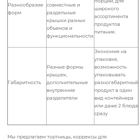
порций, для
Разнообразие
совместные и
широкого
форм
раздельные
ассортимента
крышки разных
продуктов
объемов и
питания.
функциональности.
Экономия на
упаковке,
Разные формы
возможность
крышек,
упаковывать
Габаритность
дополнительные
разногабаритный
внутренние
продукт в один
разделители
вид контейнера
или даже 2 блюда
сразу
Мы предлагаем тортницы, коррексы для