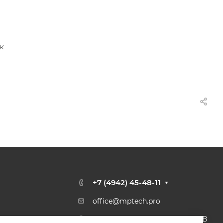
к
+7 (4942) 45-48-11
office@mptech.pro
г. Кострома, ул. Галичская, 126В